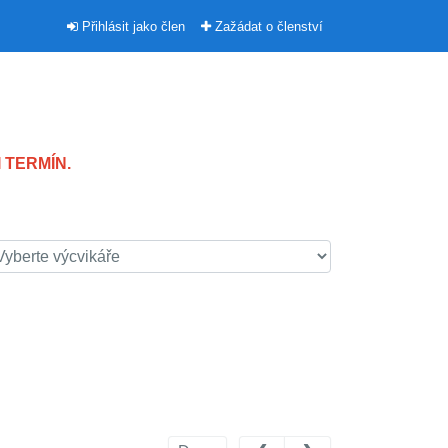
Přihlásit jako člen
Zažádat o členství
 TERMÍN.