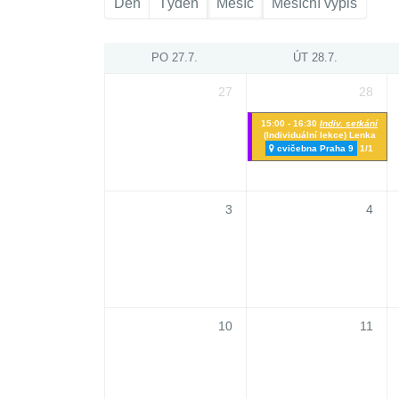
Den
Týden
Měsíc
Měsíční výpis
PO 27.7.
ÚT 28.7.
27
28
15:00 - 16:30
Indiv. setkání
(Individuální lekce) Lenka
cvičebna Praha 9
1/1
3
4
10
11