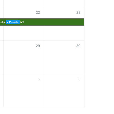
22
23
Lenka
Poniklá
5/6
29
30
5
6