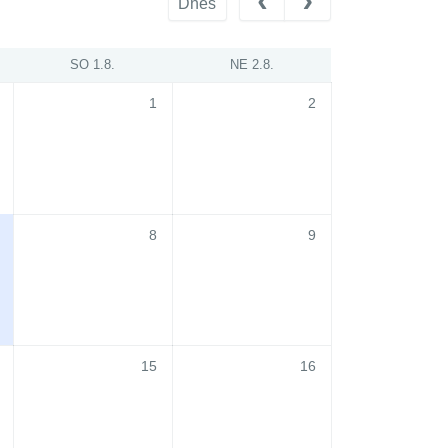
Dnes
SO 1.8.
NE 2.8.
1
2
8
9
15
16