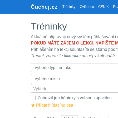
Čuchej.cz
Tréninky
Cvičebna
CENÍK
Poz
Tréninky
Aktuálně připravuji nový systém přihlašování i
POKUD MÁTE ZÁJEM O LEKCI, NAPIŠTE 
Přihlášením na lekci souhlasíte se storno pod
Trénink zobrazíte kliknutím na něj v kalendáři.
Vyberte...
Zobrazit jen tréninky s volnou kapacitou
Přidat hlídacího psa