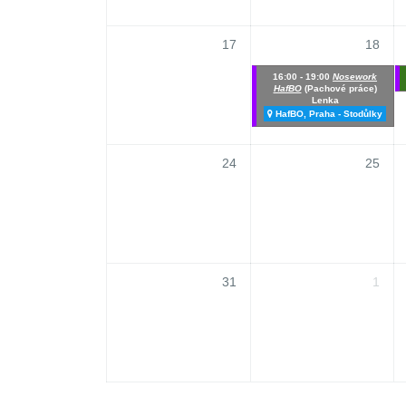
17
18
16:00 - 19:00
Nosework
HafBO
(Pachové práce)
Lenka
HafBO, Praha - Stodůlky
24
25
31
1