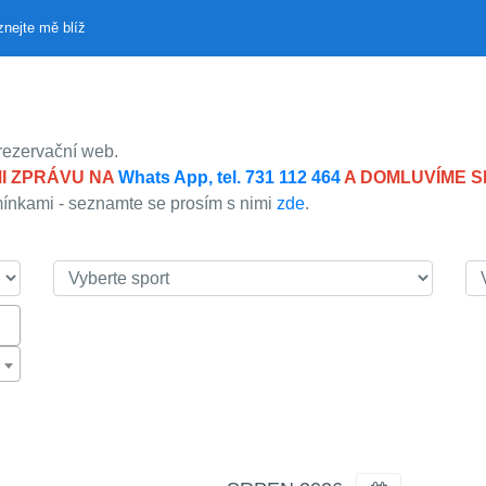
nejte mě blíž
 rezervační web.
MI ZPRÁVU NA
Whats App, tel. 731 112 464
A DOMLUVÍME SI
mínkami - seznamte se prosím s nimi
zde
.