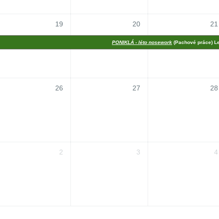
19
20
21
PONIKLÁ - léto nosework
(Pachové práce) 
26
27
28
2
3
4